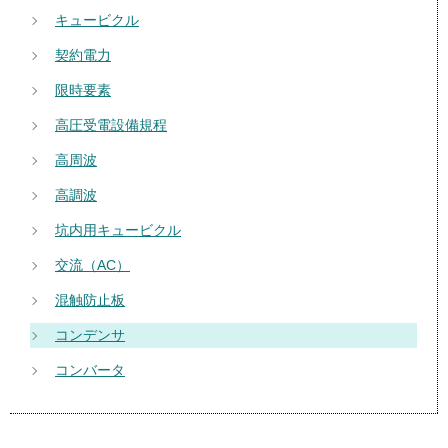
キュービクル
契約電力
限時要素
高圧受電設備規程
高周波
高調波
坑内用キュービクル
交流（AC）
混触防止板
コンデンサ
コンバータ