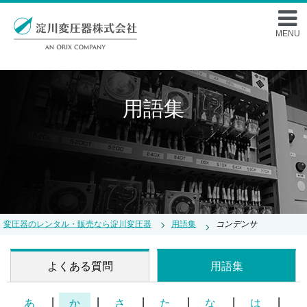
MENU
用語集
コンデンサ
変圧器のレンタル・販売なら淀川変圧器
用語集
よくある質問
用語集
あ
か
さ
た
な
は