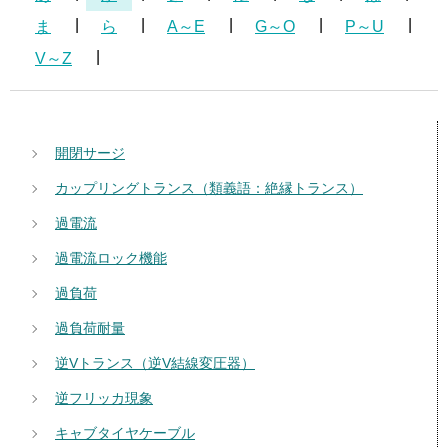
ま
ら
A～E
G～O
P～U
V～Z
開閉サージ
カップリングトランス（類義語：絶縁トランス）
過電流
過電流ロック機能
過負荷
過負荷耐量
逆Vトランス（逆V結線変圧器）
逆フリッカ現象
キャブタイヤケーブル