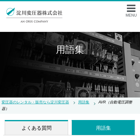
MENU
用語集
AVR（自動電圧調整
変圧器のレンタル・販売なら淀川変圧器
用語集
器）
よくある質問
用語集