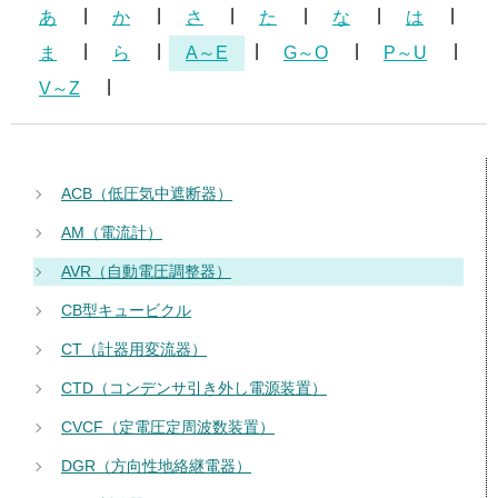
あ
か
さ
た
な
は
ま
ら
A～E
G～O
P～U
V～Z
ACB（低圧気中遮断器）
AM（電流計）
AVR（自動電圧調整器）
CB型キュービクル
CT（計器用変流器）
CTD（コンデンサ引き外し電源装置）
CVCF（定電圧定周波数装置）
DGR（方向性地絡継電器）